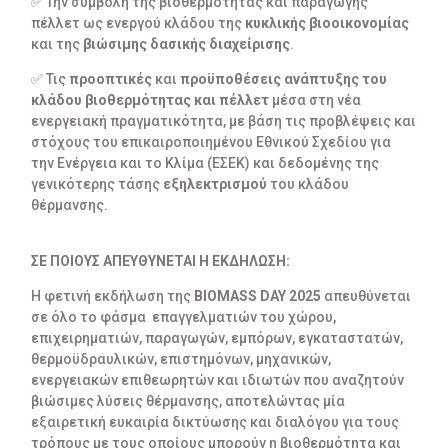
✅ Την συμβολή της βιοθερμότητας και παραγωγής
πέλλετ ως ενεργού κλάδου της
κυκλικής βιοοικονομίας
και της
βιώσιμης δασικής διαχείρισης
.
✅ Τις
προοπτικές
και
προ
ϋ
ποθέσεις ανάπτυξης του
κλάδου βιοθερμότητας και πέλλετ
μέσα στη νέα
ενεργειακή πραγματικότητα, με βάση τις προβλέψεις και
στόχους του επικαιροποιημένου Εθνικού Σχεδίου για
την Ενέργεια και το Κλίμα (ΕΣΕΚ) και δεδομένης της
γενικότερης τάσης
εξηλεκτρισμού
του κλάδου
θέρμανσης.
ΣΕ ΠΟΙΟΥΣ ΑΠΕΥΘΥΝΕΤΑΙ Η ΕΚΔΗΛΩΣΗ:
Η φετινή εκδήλωση της
BIOMASS DAY 2025
απευθύνεται
σε όλο το φάσμα επαγγελματιών του χώρου,
επιχειρηματιών, παραγωγών, εμπόρων, εγκαταστατών,
θερμοϋδραυλικών, επιστημόνων, μηχανικών,
ενεργειακών επιθεωρητών και ιδιωτών που αναζητούν
βιώσιμες λύσεις θέρμανσης, αποτελώντας μία
εξαιρετική ευκαιρία δικτύωσης και διαλόγου για τους
τρόπους με τους οποίους μπορούν η βιοθερμότητα και