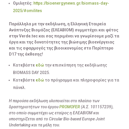
Ομιλητές:
https://bioenergynews.gr/biomass-day-
2025/#omilites
Παράλληλα με την εκδήλωση, η Ελληνική Εταιρεία
Ανάπτυξης Βιομάζας (ΕΛΕΑΒΙΟΜ) συμμετέχει και φέτος
στην
Verde
.
tec
και σας περιμένει να γνωρίσουμε μαζί τα
έργα και της δυνατότητες της βιώσιμης βιοενέργειας
και τις εφαρμογές της βιοοικονομίας στο Περίπτερο
D
17 της έκθεσης!
Κατεβάστε
εδώ
την επισκόπηση της εκδήλωσης
BIOMASS DAY 2025.
Κατεβάστε
εδώ
το πρόγραμμα και πληροφορίες για τα
πάνελ.
Η παρούσα εκδήλωση υλοποιείται στο πλαίσιο των
δραστηριοτήτων του έργου
PROMOFER
(Α.Σ. 101157239),
στo οποίo συμμετέχει ως εταίρος η ΕΛΕΑΒΙΟΜ και
υποστηρίζεται από το Circular Bio-based Europe Joint
Undertaking και τα μέλη του.