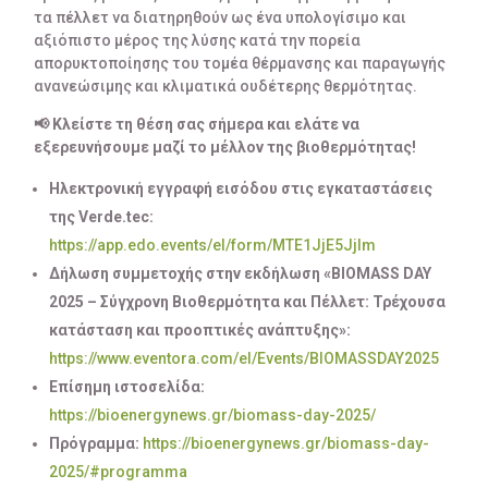
τα πέλλετ να διατηρηθούν ως ένα υπολογίσιμο και
αξιόπιστο μέρος της λύσης κατά την πορεία
απορυκτοποίησης του τομέα θέρμανσης και παραγωγής
ανανεώσιμης και κλιματικά ουδέτερης θερμότητας.
📢
Κλείστε τη θέση σας σήμερα και ελάτε να
εξερευνήσουμε μαζί το μέλλον της βιοθερμότητας!
Ηλεκτρονική εγγραφή εισόδου στις εγκαταστάσεις
της
Verde
.
tec
:
https://app.edo.events/el/form/MTE1JjE5JjIm
Δήλωση συμμετοχής στην εκδήλωση «
BIOMASS
DAY
2025 –
Σύγχρονη Βιοθερμότητα και Πέλλετ: Τρέχουσα
κατάσταση και προοπτικές ανάπτυξης»:
https://www.eventora.com/el/Events/BIOMASSDAY2025
Επίσημη ιστοσελίδα:
https://bioenergynews.gr/biomass-day-2025/
Πρόγραμμα:
https://bioenergynews.gr/biomass-day-
2025/#programma