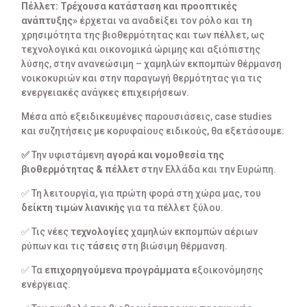
Πέλλετ: Τρέχουσα κατάσταση και προοπτικές
ανάπτυξης»
έρχεται να αναδείξει τον ρόλο και τη
χρησιμότητα της βιοθερμότητας και των πέλλετ, ως
τεχνολογικά και οικονομικά ώριμης και αξιόπιστης
λύσης, στην ανανεώσιμη – χαμηλών εκπομπών θέρμανση
νοικοκυριών και στην παραγωγή θερμότητας για τις
ενεργειακές ανάγκες επιχειρήσεων.
Μέσα από εξειδικευμένες παρουσιάσεις, case studies
και συζητήσεις με κορυφαίους ειδικούς, θα εξετάσουμε:
✅
Την υφιστάμενη
αγορά και νομοθεσία της
βιοθερμότητας
& πέλλετ
στην Ελλάδα και την Ευρώπη.
✅ Τη λειτουργία, για πρώτη φορά στη χώρα μας, του
δείκτη
τιμών
λιανικής
για τα πέλλετ ξύλου.
✅ Τις νέες
τεχνολογίες
χαμηλών εκπομπών αέριων
ρύπων και τις
τάσεις
στη βιώσιμη θέρμανση.
✅ Τα
επιχορηγούμενα προγράμματα
εξοικονόμησης
ενέργειας.