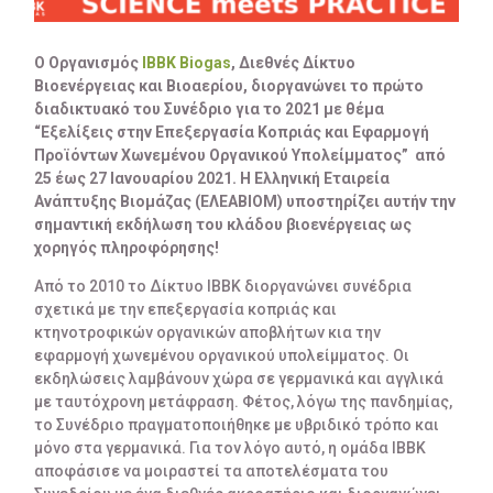
Ο Οργανισμός
IBBK Biogas
, Διεθνές Δίκτυο
Βιοενέργειας και Βιοαερίου, διοργανώνει το πρώτο
διαδικτυακό του Συνέδριο για το 2021 με θέμα
“Εξελίξεις στην Επεξεργασία Κοπριάς και Εφαρμογή
Προϊόντων Χωνεμένου Οργανικού Υπολείμματος”
από
25 έως 27 Ιανουαρίου 2021. Η Ελληνική Εταιρεία
Ανάπτυξης Βιομάζας (ΕΛΕΑΒΙΟΜ) υποστηρίζει αυτήν την
σημαντική εκδήλωση του κλάδου βιοενέργειας ως
χορηγός πληροφόρησης
!
Από το 2010 το Δίκτυο IBBK διοργανώνει συνέδρια
σχετικά με την επεξεργασία κοπριάς και
κτηνοτροφικών οργανικών αποβλήτων κια την
εφαρμογή χωνεμένου οργανικού υπολείμματος. Οι
εκδηλώσεις λαμβάνουν χώρα σε γερμανικά και αγγλικά
με ταυτόχρονη μετάφραση. Φέτος, λόγω της πανδημίας,
το Συνέδριο πραγματοποιήθηκε με υβριδικό τρόπο και
μόνο στα γερμανικά. Για τον λόγο αυτό, η ομάδα ΙΒΒΚ
αποφάσισε να μοιραστεί τα αποτελέσματα του