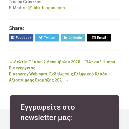
Tristan Gruszkos
E-Mail:
sal@ibbk-biogas.com
Share:
Facebook
Twitter
Linkedin
Email
←
Δελτίο Τύπου: 2 Δεκεμβρίου 2020 – Ελληνική Ημέρα
Βιοενέργειας
Bioenergy Webinars: Εκδηλώσεις Ελληνικού Κλάδου
Αξιοποίησης Βιομάζας 2021
→
Εγγραφείτε στο
newsletter μας: