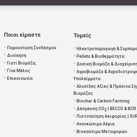
Ποιοι είμαστε
Τομείς
•
•
Παρουσίαση Συνδέσμου
Ηλεκτροπαραγωγή & Συμπαρ
•
•
Διοίκηση
Pellets & Βιοθερμότητα
•
•
Γιατί Βιομάζα;
Δασική Βιομάζα & Διαχείρισ
•
•
Γίνε Μέλος
Αγροβιομάζα & Αγροδιατροφ
•
Επικοινωνία
Υπολείμματα
•
Αλυσίδες Αξίες & Πράσινα Ση
Βιομάζας
•
Biochar & Carbon Farming
•
Δέσμευση CO
| BECCS & BCR
2
•
Πιστοποίηση Αειφορίας | SU
•
Ανανεώσιμα Αέρια
•
Βιοκαύσιμα Μεταφορών