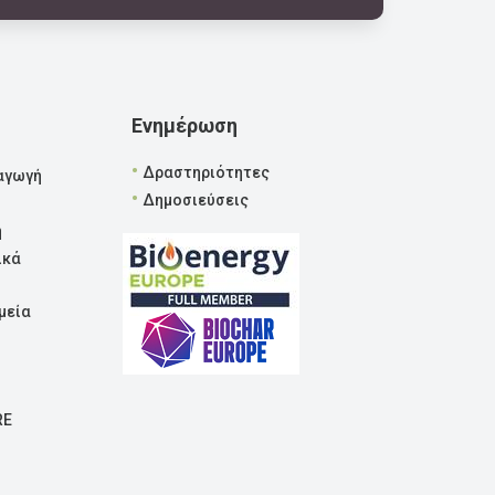
Ενημέρωση
•
Δραστηριότητες
αγωγή
•
Δημοσιεύσεις
η
ικά
μεία
RE